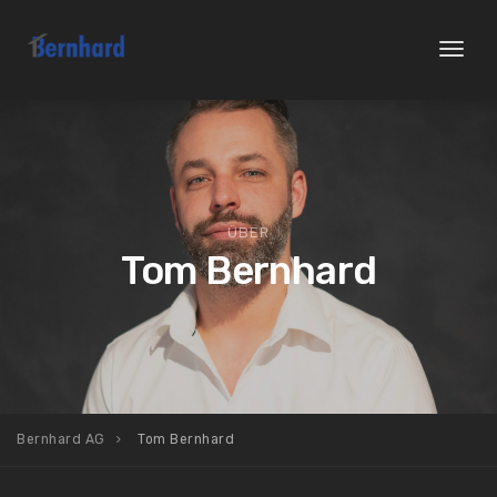
Toggl
naviga
ÜBER
Tom Bernhard
Bernhard AG
Tom Bernhard