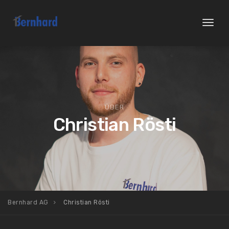
Toggl
naviga
ÜBER
Christian Rösti
Bernhard AG
Christian Rösti